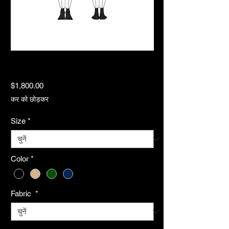
Buena Vista Cut-Out
Trench Jumpsuit
मूल्य
$1,800.00
कर को छोड़कर
Size
*
Color
*
Fabric
*